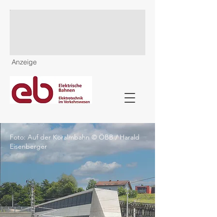
Anzeige
Foto: Auf der Koralmbahn © ÖBB / Harald
Eisenberger